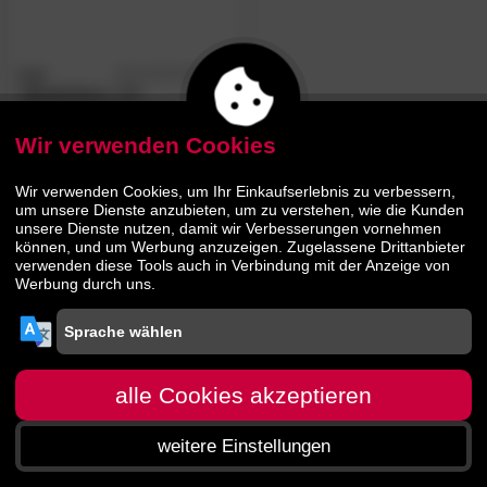
Hn8
4.7
/5
»Studioline«
100
Kaltschaum-Matratzen
Wir verwenden Cookies
295.
00
369.
00
Wir verwenden Cookies, um Ihr Einkaufserlebnis zu verbessern,
um unsere Dienste anzubieten, um zu verstehen, wie die Kunden
unsere Dienste nutzen, damit wir Verbesserungen vornehmen
können, und um Werbung anzuzeigen. Zugelassene Drittanbieter
verwenden diese Tools auch in Verbindung mit der Anzeige von
Werbung durch uns.
alle Cookies akzeptieren
weitere Einstellungen
Startseite
Menü
Suche
Warenkorb