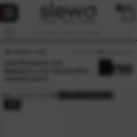
0
Marken
Hn8
4.8
/5 (
35
Bewertungen)
Hn8-Matratzen und
Bettwaren: Für traumhaften
Schlafkomfort
Preis:
reduzierte Artikel
alle
Filter zurücksetzen
- 20%