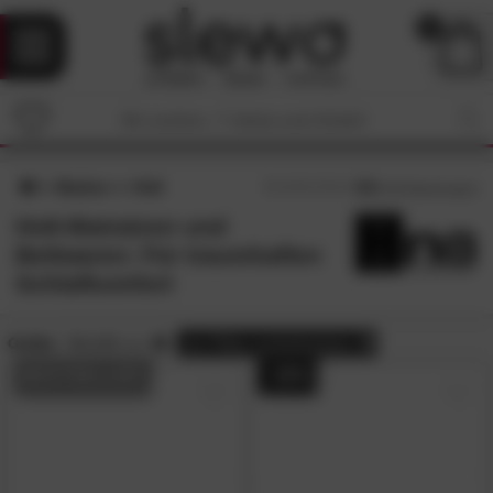
0
Marken
Hn8
4.8
/5 (
35
Bewertungen)
Hn8-Matratzen und
Bettwaren: Für traumhaften
Schlafkomfort
Größe:
80x200 cm
alle
Filter zurücksetzen
BESTSELLER
- 20%