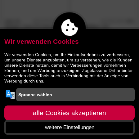
Hn8
»7-
4.9
Hn8
4.7
/5
/5
Zonen«
Jubel KS Kaltschaum-
»Studioline«
100
Matratzen
Kaltschaum-Matratzen
Wir verwenden Cookies
679.
00
295.
00
369.
00
Wir verwenden Cookies, um Ihr Einkaufserlebnis zu verbessern,
um unsere Dienste anzubieten, um zu verstehen, wie die Kunden
unsere Dienste nutzen, damit wir Verbesserungen vornehmen
können, und um Werbung anzuzeigen. Zugelassene Drittanbieter
verwenden diese Tools auch in Verbindung mit der Anzeige von
Werbung durch uns.
alle Cookies akzeptieren
weitere Einstellungen
Startseite
Menü
Suche
Warenkorb