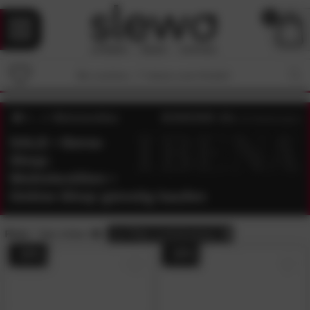
0
Wohntextilien
4.8
/5 (
115
Bewertungen)
SALE • Ibena-
Shop:
Wohntextilien •
Online-Shop günstig kaufen
Preis:
Sale-Artikel
alle
Filter zurücksetzen
- 20%
- 20%