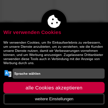
Ibena
4.8
Ibena
4.8
/5
/5
»Sorrento«
Doubleface
»Solare«
Wohndecken Plaid
Wohndecken Plaid 2340
2946
Wir verwenden Cookies
Wir verwenden Cookies, um Ihr Einkaufserlebnis zu verbessern,
47.
90
52.
00
59.
64.
99
90
um unsere Dienste anzubieten, um zu verstehen, wie die Kunden
unsere Dienste nutzen, damit wir Verbesserungen vornehmen
können, und um Werbung anzuzeigen. Zugelassene Drittanbieter
verwenden diese Tools auch in Verbindung mit der Anzeige von
Werbung durch uns.
alle Cookies akzeptieren
weitere Einstellungen
Startseite
Menü
Suche
Warenkorb