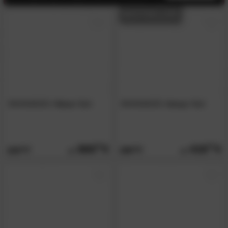
BESTSELLER
INFANSKIDS
»Vena«
Bett
INFANSKIDS
»Irony«
Bett
569.
00
419.
00
819.
599.
00
00