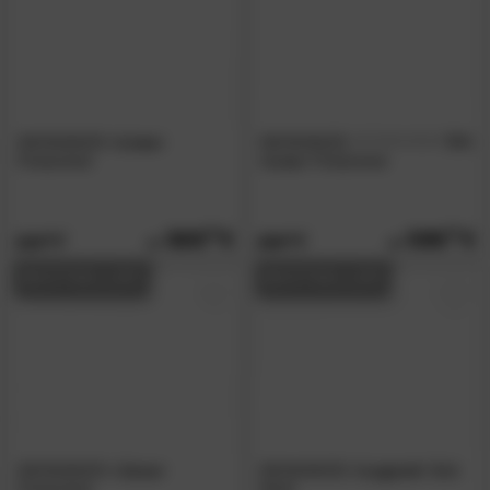
INFANSKIDS
»Lima«
INFANSKIDS
5.0
/5
Polsterbett
»Lisa«
Polsterbett
569.
00
599.
00
819.
859.
00
00
BESTSELLER
BESTSELLER
INFANSKIDS
»Juna«
INFANSKIDS
»Legend«
Bett
Polsterbett
Weiß