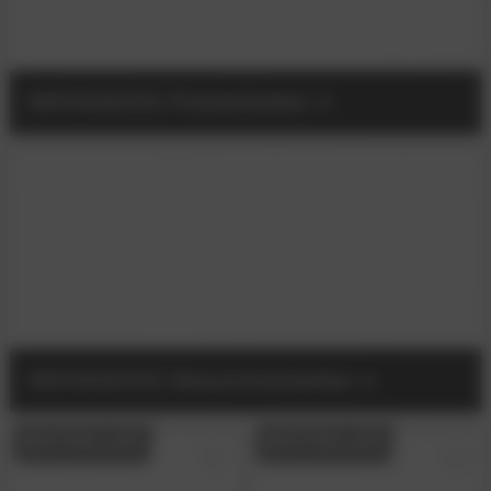
INFANSKIDS Polsterbetten
INFANSKIDS Massivholzbetten
BESTSELLER
BESTSELLER