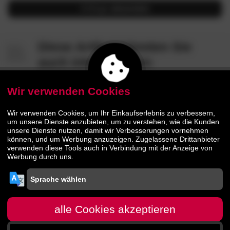
Anfrage
absenden
Diese Artikel könnten Sie
auch interessieren
Wir verwenden Cookies
- 15%
AUF LAGER
Wir verwenden Cookies, um Ihr Einkaufserlebnis zu verbessern,
um unsere Dienste anzubieten, um zu verstehen, wie die Kunden
unsere Dienste nutzen, damit wir Verbesserungen vornehmen
können, und um Werbung anzuzeigen. Zugelassene Drittanbieter
verwenden diese Tools auch in Verbindung mit der Anzeige von
Werbung durch uns.
5
JOOP!
4.8
JOOP!
5
/5
/5
»Mosaic«
Bettwäsche Ruby
»Mosaic«
Bettwäsche Sand
4092-01
4092-07
alle Cookies akzeptieren
50
40