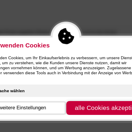
ele Flusen gegeben.Denke mal beim zweiten mal ist das besser.
rwenden Cookies
den Cookies, um Ihr Einkaufserlebnis zu verbessern, um unsere Diens
, um zu verstehen, wie die Kunden unsere Dienste nutzen, damit wir
ungen vornehmen können, und um Werbung anzuzeigen. Zugelassene
ter verwenden diese Tools auch in Verbindung mit der Anzeige von Wer
tsgeschenk
alle Cookies akzept
weitere Einstellungen