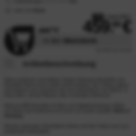
1
Bewertungen
5.0
/5
mehr von
Klenk
-33%
• spare 230 €
459.
00
689.
00
In den
Warenkorb
inkl. MwSt,
inkl. Versand
Artikelbeschreibung
Diese modernen und zeitlose Theken Espresso Woodside vom
Hersteller Klenk ist ein echtes Schmuckstück. Die Theken eignen
sich bestens zum servieren und zum präsentieren von Waren, in
Ihrem Büro, auf der Messer oder im privaten Gebrauch.
Klenk ist DER Hersteller für Büro und Objekteinrichtung. Möbel
von Klenk sind funktional und immer von bester Qualität.
Made in
Germany.
Mit dem optionalen Schreibtisch-Anbau wird die Theke noch zum
praktischen Arbeitsplatz.