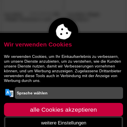
KocotKids
4.0
KocotKids
»Tomi«
/5
»Tomi«
Kinderbett in weiß
Schreibtisch
209.
00
143.
00
369.
239.
00
00
Wir verwenden Cookies
- 38%
Wir verwenden Cookies, um Ihr Einkaufserlebnis zu verbessern,
um unsere Dienste anzubieten, um zu verstehen, wie die Kunden
unsere Dienste nutzen, damit wir Verbesserungen vornehmen
können, und um Werbung anzuzeigen. Zugelassene Drittanbieter
verwenden diese Tools auch in Verbindung mit der Anzeige von
Werbung durch uns.
KocotKids
»Tomi«
Kommode
alle Cookies akzeptieren
weitere Einstellungen
247.
00
399.
00