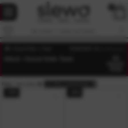
0
Kocot Kids
Tomi
4.5
/5 (
4
Bewertungen)
SALE • Kocot Kids Tomi
Preis:
Sale-Artikel
alle
Filter zurücksetzen
- 43%
- 40%