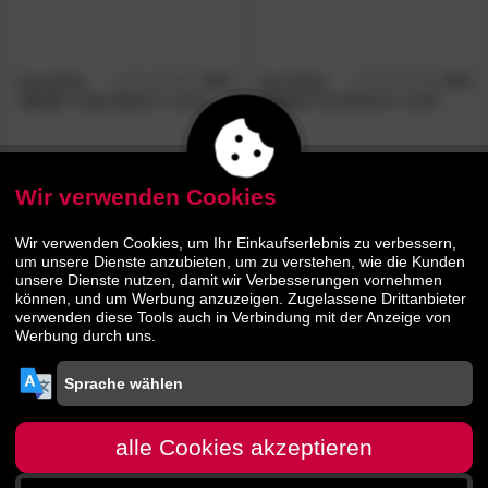
KocotKids
4.0
KocotKids
4.0
/5
/5
»Kubi«
Jugendbett in weiss
»Tomi«
Kinderbett in weiß
183.
00
209.
00
299.
369.
00
00
Wir verwenden Cookies
AUF LAGER
AUF LAGER
Wir verwenden Cookies, um Ihr Einkaufserlebnis zu verbessern,
um unsere Dienste anzubieten, um zu verstehen, wie die Kunden
unsere Dienste nutzen, damit wir Verbesserungen vornehmen
können, und um Werbung anzuzeigen. Zugelassene Drittanbieter
verwenden diese Tools auch in Verbindung mit der Anzeige von
Werbung durch uns.
KocotKids
5.0
KocotKids
5.0
/5
/5
»Julia«
Bett in weiß
»Klara«
Kinder-Matratze
alle Cookies akzeptieren