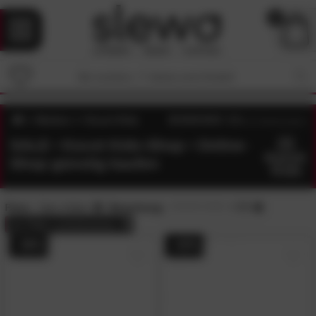
0
Marken
Kocot Kids
4.5
/5 (
11
Bewertungen)
SALE • Kocot Kids-Shop • Online-
Shop günstig kaufen
Preis:
Sale-Artikel
Bewertung:
> 3.5
alle
Filter zurücksetzen
- 39%
- 43%