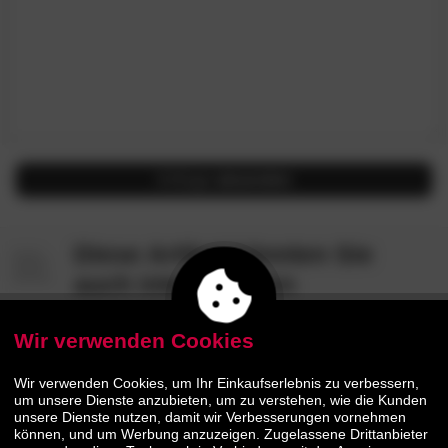
Anfrage
absenden
Diese Artikel könnten Sie
auch interessieren
Wir verwenden Cookies
- 39%
- 55%
Wir verwenden Cookies, um Ihr Einkaufserlebnis zu verbessern,
um unsere Dienste anzubieten, um zu verstehen, wie die Kunden
unsere Dienste nutzen, damit wir Verbesserungen vornehmen
können, und um Werbung anzuzeigen. Zugelassene Drittanbieter