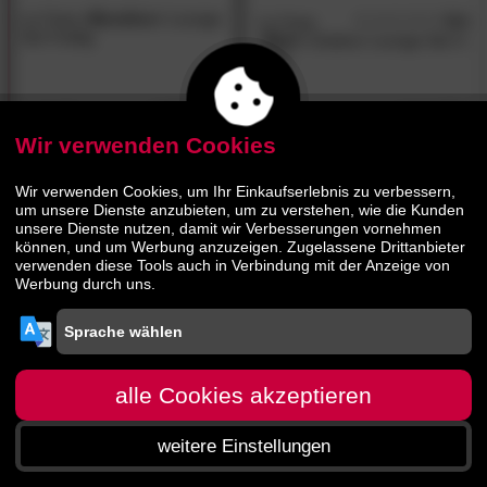
La Casa
»Bondino«
Lounge-
La Casa
5.0
/5
Set 4-teilig
»Bari«
Outdoor Lounge-Set 3-
teilig
1055.
00
1755.
00
2359.
00
3079.
00
Wir verwenden Cookies
- 57%
- 46%
Wir verwenden Cookies, um Ihr Einkaufserlebnis zu verbessern,
um unsere Dienste anzubieten, um zu verstehen, wie die Kunden
unsere Dienste nutzen, damit wir Verbesserungen vornehmen
können, und um Werbung anzuzeigen. Zugelassene Drittanbieter
verwenden diese Tools auch in Verbindung mit der Anzeige von
Werbung durch uns.
La Casa Schutzhülle für
La Casa Schutzhülle für
Esstischgruppe
Lounge
alle Cookies akzeptieren
63.
50
81.
00
149.
149.
00
00
weitere Einstellungen
Startseite
Menü
Suche
Warenkorb