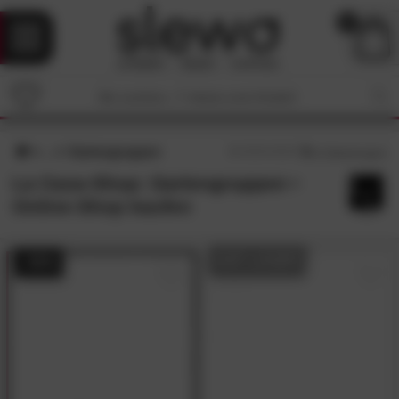
0
Gartengruppen
5
/5 (
1
Bewertungen)
La Casa-Shop: Gartengruppen •
Online-Shop kaufen
AUF LAGER
- 55%