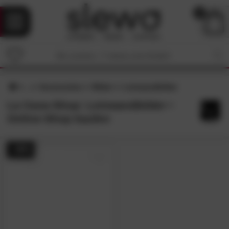
0
Accessoires
Bilder
Leinwandbilder
La Casa-Shop: Leinwandbilder •
Online-Shop kaufen
- 39%