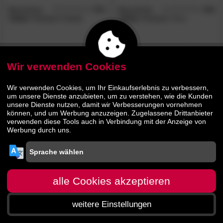
Massivholz
4.5
Massivholz
4.8
/5
/5
»Oslo«
Esstisch Cheek
»Oslo«
Esstisch Turn
595.
00
640.
00
869.
999.
00
00
Wir verwenden Cookies
Wir verwenden Cookies, um Ihr Einkaufserlebnis zu verbessern,
um unsere Dienste anzubieten, um zu verstehen, wie die Kunden
unsere Dienste nutzen, damit wir Verbesserungen vornehmen
können, und um Werbung anzuzeigen. Zugelassene Drittanbieter
verwenden diese Tools auch in Verbindung mit der Anzeige von
Werbung durch uns.
alle Cookies akzeptieren
weitere Einstellungen
Startseite
Menü
Suche
Warenkorb