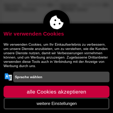
Massivholz
4.6
Massivholz
4.5
/5
/5
»Pavolo«
Tischsofa
»Pavolo«
Sessel
665.
00
659.
00
1179.
949.
00
00
Wir verwenden Cookies
- 44%
Wir verwenden Cookies, um Ihr Einkaufserlebnis zu verbessern,
um unsere Dienste anzubieten, um zu verstehen, wie die Kunden
unsere Dienste nutzen, damit wir Verbesserungen vornehmen
können, und um Werbung anzuzeigen. Zugelassene Drittanbieter
verwenden diese Tools auch in Verbindung mit der Anzeige von
Werbung durch uns.
Massivholz
»Pavolo«
Kissen
alle Cookies akzeptieren
23.
90
weitere Einstellungen
42.
90
Startseite
Menü
Suche
Warenkorb