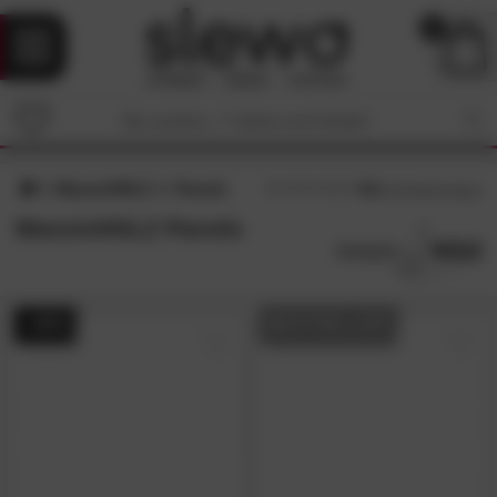
0
MassivHOLZ
Pavolo
4.6
/5 (
20
Bewertungen)
MassivHOLZ Pavolo
- 44%
BESTSELLER