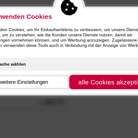
nur
SALE
Artikel
al (1)
HLIESSEN
(1)
rwenden Cookies
den Cookies, um Ihr Einkaufserlebnis zu verbessern, um unsere Diens
, um zu verstehen, wie die Kunden unsere Dienste nutzen, damit wir
ungen vornehmen können, und um Werbung anzuzeigen. Zugelassene
ter verwenden diese Tools auch in Verbindung mit der Anzeige von Wer
alle Cookies akzept
weitere Einstellungen
Stockholm«
5.0
/5
ch
660.
00