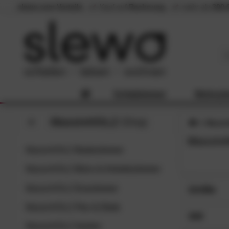
slewo.com Vorteile
Kauf auf
Rechnung
mehr als
300.
Schlafzimmer
Wohnzi
MassivHOLZ
-Shop
Massi
Massiv
MassivHOLZ
Badezimmer
MassivHOLZ
Büro & Arbeitszimmer
MassivHOLZ
Esszimmer
Größe
MassivHOLZ
Flur & Diele
180x90 
SC
Stil
MassivHOLZ
Garten