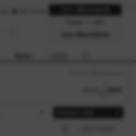
Mein
Warenkorb
ogin
Hilfe & Kontakt
0 Artikel
0.00
zum Warenkorb
Marken
% SALE
5
/5 (
1
Bewertungen)
Sortieren nach
un (1)
Beliebtheit
SCHLIESSEN
SCHLIESSEN
sofort verfügbar
u (1)
Preis, aufsteigend