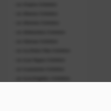
zur
»Cayro«
Kollektion
zur
»Davos«
Kollektion
zur
»Denver«
Kollektion
zur
»Edmonton«
Kollektion
zur
»Genua«
Kollektion
zur
»La Dolce Vita«
Kollektion
zur
»Las Vegas«
Kollektion
zur
»Lausanne«
Kollektion
zur
»Los Angeles «
Kollektion
zur
»Lugano«
Kollektion
zur
»Meran «
Kollektion
zur
»Montreal«
Kollektion