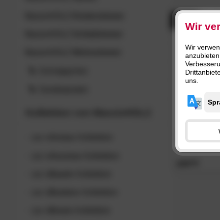
Industri
SC
MassivHOLZ
Kinderzimmer
Modern 
- 25%
Wir ve
MassivHOLZ
Schlafzimmer
Wir verwen
MassivHOLZ
Wohnzimmer
anzubieten
Verbesser
Schnäppchen
Drittanbie
uns.
Sonderposten
Kollektion von
MassivHOLZ
Massivholz
»
zur
»Arosa«
Kollektion
Beton Esstis
zur
»Ascona«
Kollektion
879.
00
zur
»Basel«
Kollektion
zur
»Boston«
Kollektion
zur
»Brest«
Kollektion