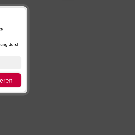
Preis, absteigend
Verfügbarkeit
te
bung durch
ieren