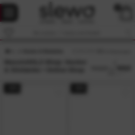
0
Hocker & Sitzbänke
4.7
/5 (
73
Bewertungen)
MassivHOLZ-Shop: Hocker
& Sitzbänke • Online-Shop
- 44%
- 44%