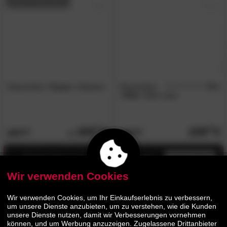
MassivHolz
»Cayro«
Sitzbank
MassivHolz
5.0
/5
»Vita«
Stuhl natur
329.
00
229.
00
469.
329.
00
00
Jetzt bis zu 13% Rabatt
mehr infos
Wir verwenden Cookies
- 45%
Wir verwenden Cookies, um Ihr Einkaufserlebnis zu verbessern,
um unsere Dienste anzubieten, um zu verstehen, wie die Kunden
unsere Dienste nutzen, damit wir Verbesserungen vornehmen
können, und um Werbung anzuzeigen. Zugelassene Drittanbieter