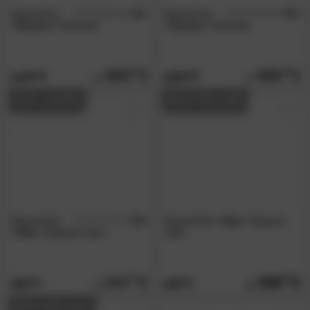
Massivholz
4.6
Massivholz
4.9
/5
/5
»Pavolo«
Tischsofa
»Tavola«
Tischsofa
665.
00
865.
00
1179.
1539.
00
00
AUF LAGER
BESTSELLER
MassivHolz
4.8
MassivHolz
»Vita«
Sitzbank
/5
»Vita«
Sitzbank natur
weiß
247.
00
309.
00
399.
439.
00
00
BESTSELLER