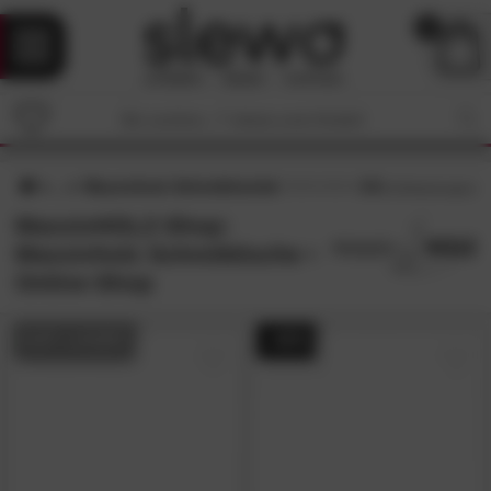
0
Massivholz Schreibtische
4.9
/5 (
8
Bewertungen)
MassivHOLZ-Shop:
Massivholz Schreibtische •
Online-Shop
AUF LAGER
- 44%