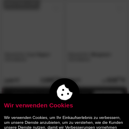
BESTSELLER
Massivholz
»Las Vegas«
Massivholz
»Bergamo«
Schreibtisch
Schreibtisch
1189.
00
619.
00
1449.
759.
00
00
Jetzt bis zu 13% Rabatt
mehr infos
Wir verwenden Cookies
Wir verwenden Cookies, um Ihr Einkaufserlebnis zu verbessern,
um unsere Dienste anzubieten, um zu verstehen, wie die Kunden
unsere Dienste nutzen, damit wir Verbesserungen vornehmen