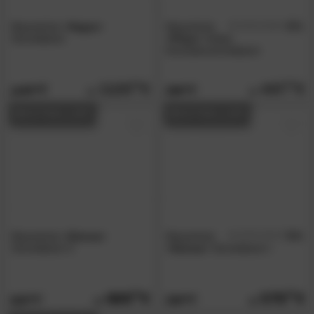
Massivholz
»Vegas«
Massivholz
4.5
/5
Schreibtisch
»Priya«
Unikat
Konoslenschreibtisch
1120.
00
447.
00
1449.
799.
00
00
BESTSELLER
BESTSELLER
Massivholz
»Genua«
Massivholz
5.0
/5
Schreibtisch II
»Genua«
Schreibtisch I
669.
00
579.
00
819.
709.
00
00