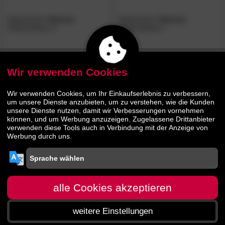
Massivholz
»Genua«
Massivholz
»Genua«
Rollcontainer II
Rollcontainer I
549.
00
549.
00
679.
679.
00
00
Wir verwenden Cookies
BESTSELLER
Wir verwenden Cookies, um Ihr Einkaufserlebnis zu verbessern,
um unsere Dienste anzubieten, um zu verstehen, wie die Kunden
unsere Dienste nutzen, damit wir Verbesserungen vornehmen
können, und um Werbung anzuzeigen. Zugelassene Drittanbieter
verwenden diese Tools auch in Verbindung mit der Anzeige von
Werbung durch uns.
Massivholz
»Bergamo«
Rollcontainer
alle Cookies akzeptieren
weitere Einstellungen
569.
00
699.
00
Startseite
Menü
Suche
Warenkorb