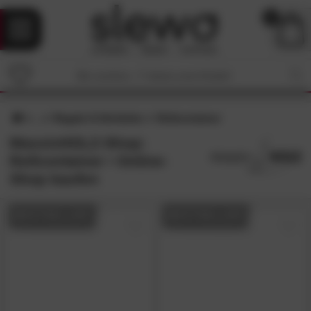
0
Regale & Schränke
Rollcontainer
MassivHOLZ-Shop:
Rollcontainer • Online-
Shop kaufen
BESTSELLER
BESTSELLER