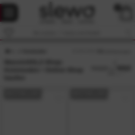
0
Kommoden
4.5
/5 (
48
Bewertungen)
MassivHOLZ-Shop:
Kommoden • Online-Shop
kaufen
BESTSELLER
BESTSELLER