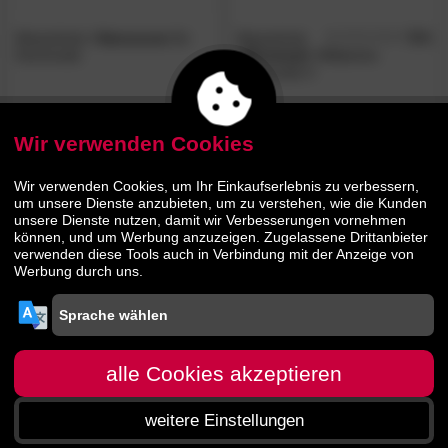
Massivholz
»Vancouver 1«
Massivholz
5.0
/5
Kommode
»Montreal«
Wildeiche
Kommode II
1469.
00
879.
00
1799.
1679.
00
00
Wir verwenden Cookies
BESTSELLER
Wir verwenden Cookies, um Ihr Einkaufserlebnis zu verbessern,
um unsere Dienste anzubieten, um zu verstehen, wie die Kunden
unsere Dienste nutzen, damit wir Verbesserungen vornehmen
können, und um Werbung anzuzeigen. Zugelassene Drittanbieter
verwenden diese Tools auch in Verbindung mit der Anzeige von
Werbung durch uns.
Massivholz
»Solvita«
MassivHolz
4.5
/5
Kommode I laugenfarbig
»Vita«
Nachtkonsole natur
alle Cookies akzeptieren
weitere Einstellungen
359.
00
159.
00
519.
229.
00
00
Startseite
Menü
Suche
Warenkorb