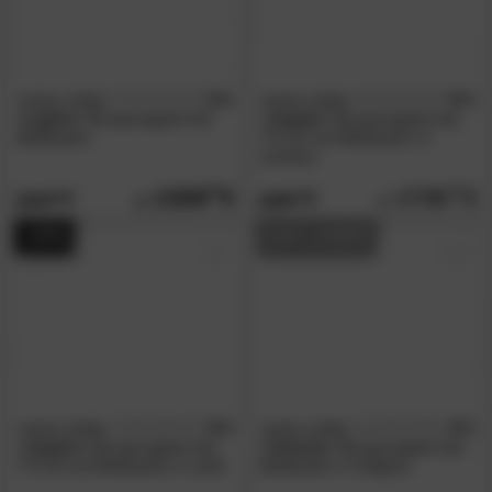
meise.möbel
5.0
meise.möbel
5.0
/5
/5
»Lights«
Boxspringbett inkl.
»Jupiter«
Boxspringbett inkl.
Bettkasten
TV-Lift und Bettkasten in
schwarz
1339.
00
1735.
00
2019.
3259.
00
00
- 47%
AUF LAGER
meise.möbel
5.0
meise.möbel
4.5
/5
/5
»Jupiter«
Boxspringbett inkl.
»Catania«
Boxspringbett inkl.
TV-Lift und Bettkasten in weiß
Bettkasten in hellgrau