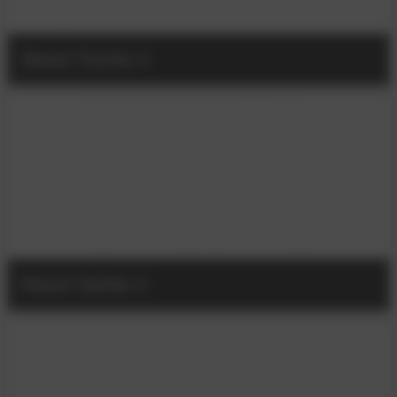
Resol Tische
Resol Stühle