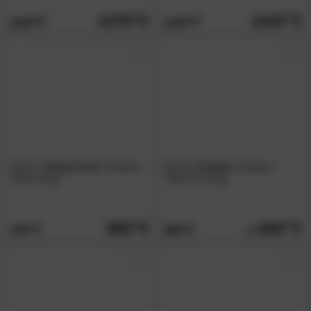
1079.
00
1419.
00
1619.
2139.
00
00
Resol
»Toledo Aire«
Outdoor
Resol
»Toledo«
Outdoor
Tisch eckig
Tisch XL eckig
389.
00
659.
00
579.
989.
00
00