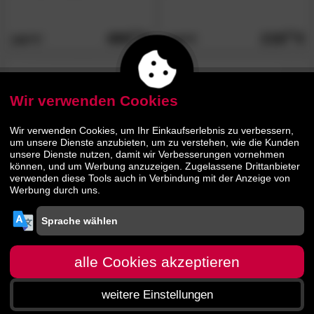
499.
00
219.
00
749.
329.
00
00
Wir verwenden Cookies
Wir verwenden Cookies, um Ihr Einkaufserlebnis zu verbessern,
um unsere Dienste anzubieten, um zu verstehen, wie die Kunden
unsere Dienste nutzen, damit wir Verbesserungen vornehmen
können, und um Werbung anzuzeigen. Zugelassene Drittanbieter
verwenden diese Tools auch in Verbindung mit der Anzeige von
Resol
»Barcino Pie Central«
Resol
»New Dessa«
Outdoor
Werbung durch uns.
Outdoor Tisch
Tisch rechteckig
549.
00
319.
00
829.
469.
00
00
alle Cookies akzeptieren
+ mehr laden
(bis hier 18 von 23)
weitere Einstellungen
Startseite
Menü
Suche
Warenkorb