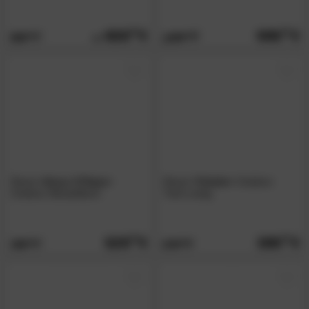
659.
00
999.
00
989.
1499.
00
00
Resol
»Anou 4 Patas«
Resol
»Toledo«
Outdoor
Outdoor Beistelltisch
Tisch eckig
529.
00
389.
00
789.
579.
00
00