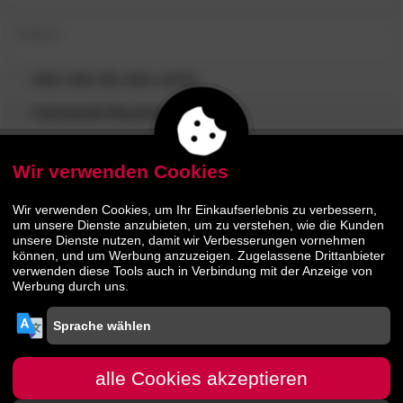
Telefon
bitte rufen Sie mich zurück
Individuelle Raumvisualisierung
Produkt
Wir verwenden Cookies
Wir verwenden Cookies, um Ihr Einkaufserlebnis zu verbessern,
Ihre Nachricht und Fragen an uns
um unsere Dienste anzubieten, um zu verstehen, wie die Kunden
unsere Dienste nutzen, damit wir Verbesserungen vornehmen
können, und um Werbung anzuzeigen. Zugelassene Drittanbieter
verwenden diese Tools auch in Verbindung mit der Anzeige von
Werbung durch uns.
alle Cookies akzeptieren
Anfrage
absenden