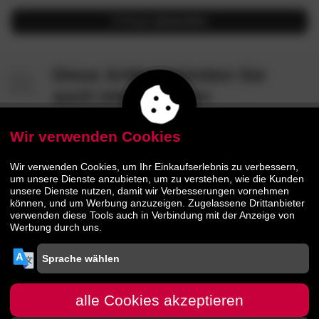
Anfrage
absenden
Diese Artikel könnten Sie
auch interessieren
Wir verwenden Cookies
BESTSELLER
BESTSELLER
Wir verwenden Cookies, um Ihr Einkaufserlebnis zu verbessern,
um unsere Dienste anzubieten, um zu verstehen, wie die Kunden
unsere Dienste nutzen, damit wir Verbesserungen vornehmen
können, und um Werbung anzuzeigen. Zugelassene Drittanbieter
verwenden diese Tools auch in Verbindung mit der Anzeige von
Werbung durch uns.
9
SalesFever
5.0
SalesFever
5.0
/5
/5
»Lando«
Esstisch Akazie
»Duo«
Relaxliege
alle Cookies akzeptieren