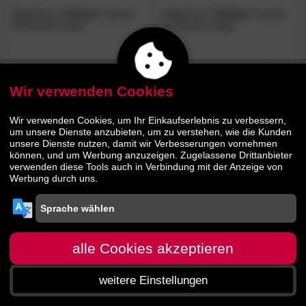
SalesFever
»Eloise«
Sessel
SalesFever
»Eloise«
Sessel
mit Hocker taupe
mit Hocker beige
479.
00
479.
00
659.
659.
00
00
Wir verwenden Cookies
BESTSELLER
Wir verwenden Cookies, um Ihr Einkaufserlebnis zu verbessern,
um unsere Dienste anzubieten, um zu verstehen, wie die Kunden
unsere Dienste nutzen, damit wir Verbesserungen vornehmen
können, und um Werbung anzuzeigen. Zugelassene Drittanbieter
verwenden diese Tools auch in Verbindung mit der Anzeige von
Werbung durch uns.
SalesFever
»Eloise«
Sessel
mit Hocker anthrazit
alle Cookies akzeptieren
479.
00
weitere Einstellungen
659.
00
Startseite
Menü
Suche
Warenkorb