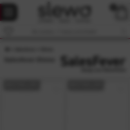
0
Salesfever
Eloise
Salesfever Eloise
BESTSELLER
BESTSELLER