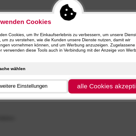
rwenden Cookies
den Cookies, um Ihr Einkaufserlebnis zu verbessern, um unsere Diens
, um zu verstehen, wie die Kunden unsere Dienste nutzen, damit wir
ungen vornehmen können, und um Werbung anzuzeigen. Zugelassene
ter verwenden diese Tools auch in Verbindung mit der Anzeige von Wer
alle Cookies akzept
weitere Einstellungen
lektion: