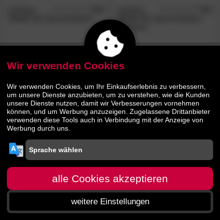
schlafgut
5.0
schlafgut
5.0
/5
/5
»Pure«
Bio-Spannbettlaken
»Pure«
Bio-Spannbettlaken
für Topper
27.
90
29.
70
46.
46.
90
90
Wir verwenden Cookies
Wir verwenden Cookies, um Ihr Einkaufserlebnis zu verbessern,
um unsere Dienste anzubieten, um zu verstehen, wie die Kunden
unsere Dienste nutzen, damit wir Verbesserungen vornehmen
können, und um Werbung anzuzeigen. Zugelassene Drittanbieter
verwenden diese Tools auch in Verbindung mit der Anzeige von
Werbung durch uns.
schlafgut
5.0
/5
»Pure«
Bio-Spannbettlaken
für Boxspring
alle Cookies akzeptieren
42.
90
weitere Einstellungen
59.
90
Startseite
Menü
Suche
Warenkorb