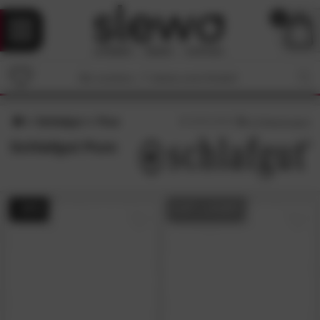
0
Schlafgut
Pure
5
/5 (
13
Bewertungen)
Schlafgut Pure
- 41%
AUF LAGER