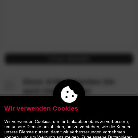
Anfrage
absenden
Diese Artikel könnten Sie
auch interessieren
Wir verwenden Cookies
BESTSELLER
Wir verwenden Cookies, um Ihr Einkaufserlebnis zu verbessern,
um unsere Dienste anzubieten, um zu verstehen, wie die Kunden
unsere Dienste nutzen, damit wir Verbesserungen vornehmen
können, und um Werbung anzuzeigen. Zugelassene Drittanbieter