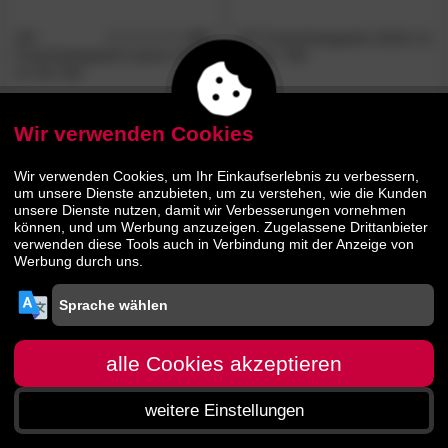
SIT
4.0
SIT Freischwingstuhl 12611-11
/5
Freischwingstuhl Lissom 2432
im 2er- Set
im 2er-Set
89.
90
104.
00
159.
209.
00
00
Wir verwenden Cookies
Wir verwenden Cookies, um Ihr Einkaufserlebnis zu verbessern,
um unsere Dienste anzubieten, um zu verstehen, wie die Kunden
unsere Dienste nutzen, damit wir Verbesserungen vornehmen
können, und um Werbung anzuzeigen. Zugelassene Drittanbieter
verwenden diese Tools auch in Verbindung mit der Anzeige von
Werbung durch uns.
alle Cookies akzeptieren
weitere Einstellungen
Startseite
Menü
Suche
Warenkorb