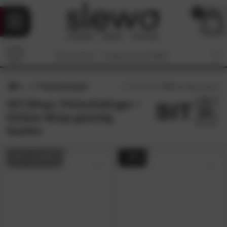
0
Freischwinger
4.1
/5 (
13
Bewertungen)
SIT-Shop: Freischwinger •
Online-Shop günstig
kaufen
AUF LAGER
- 50%