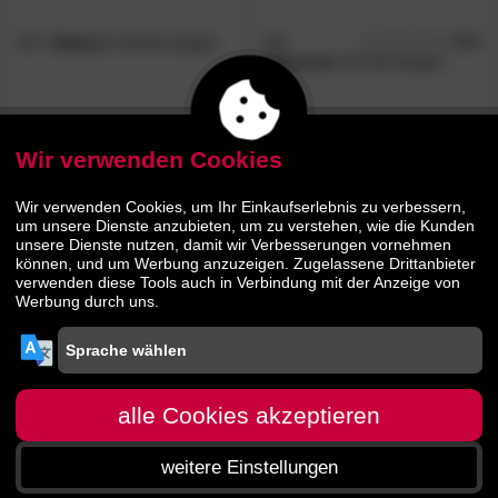
SIT
»Daipur«
Küchenwagen
SIT
5.0
/5
»Panama«
Küchenwagen
609.
00
409.
00
869.
589.
00
00
Wir verwenden Cookies
BESTSELLER
BESTSELLER
Wir verwenden Cookies, um Ihr Einkaufserlebnis zu verbessern,
um unsere Dienste anzubieten, um zu verstehen, wie die Kunden
unsere Dienste nutzen, damit wir Verbesserungen vornehmen
können, und um Werbung anzuzeigen. Zugelassene Drittanbieter
verwenden diese Tools auch in Verbindung mit der Anzeige von
Werbung durch uns.
SIT
4.7
SIT
»Almirah«
Massivholz
/5
»Riverboat«
Küchenwagen
Küchenwagen
alle Cookies akzeptieren
weitere Einstellungen
419.
00
609.
00
599.
869.
00
00
Startseite
Menü
Suche
Warenkorb