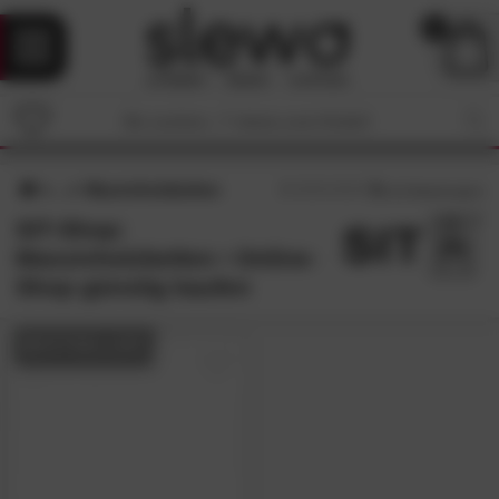
0
Massivholzbetten
5
/5 (
12
Bewertungen)
SIT-Shop:
Massivholzbetten • Online-
Shop günstig kaufen
BESTSELLER