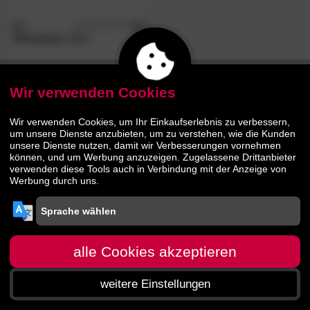
SIT
5.0
/5
»Riverboat«
Bett
1129.
00
1609.
00
Wir verwenden Cookies
Wir verwenden Cookies, um Ihr Einkaufserlebnis zu verbessern,
um unsere Dienste anzubieten, um zu verstehen, wie die Kunden
unsere Dienste nutzen, damit wir Verbesserungen vornehmen
können, und um Werbung anzuzeigen. Zugelassene Drittanbieter
verwenden diese Tools auch in Verbindung mit der Anzeige von
Werbung durch uns.
alle Cookies akzeptieren
weitere Einstellungen
Startseite
Menü
Suche
Warenkorb