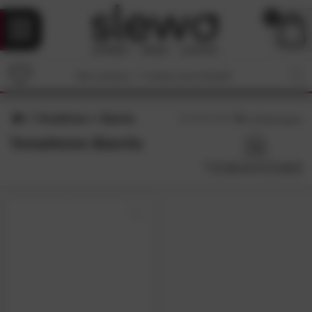
0
TemaHome
Biarritz
5
/5 (
1
Bewertungen)
TemaHome Biarritz