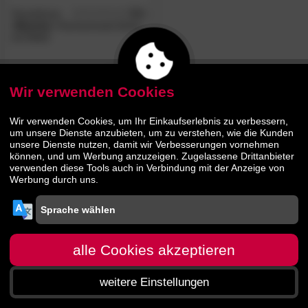
TemaHome
5.0
/5
»Biarritz«
Hochschrank Eiche
mit Weiß
134.
90
199.
00
Wir verwenden Cookies
Wir verwenden Cookies, um Ihr Einkaufserlebnis zu verbessern,
um unsere Dienste anzubieten, um zu verstehen, wie die Kunden
unsere Dienste nutzen, damit wir Verbesserungen vornehmen
können, und um Werbung anzuzeigen. Zugelassene Drittanbieter
verwenden diese Tools auch in Verbindung mit der Anzeige von
Werbung durch uns.
alle Cookies akzeptieren
weitere Einstellungen
Startseite
Menü
Suche
Warenkorb