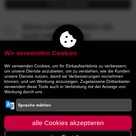
Anfrage
absenden
Diese Artikel könnten Sie
auch interessieren
Wir verwenden Cookies
- 46%
BESTSELLER
Wir verwenden Cookies, um Ihr Einkaufserlebnis zu verbessern,
um unsere Dienste anzubieten, um zu verstehen, wie die Kunden
unsere Dienste nutzen, damit wir Verbesserungen vornehmen
können, und um Werbung anzuzeigen. Zugelassene Drittanbieter
verwenden diese Tools auch in Verbindung mit der Anzeige von
Werbung durch uns.
6
TemaHome
4.8
TemaHome
4.4
/5
/5
»Gleam«
Couch- und
»Berlin«
Aufbewahrungsboxe
Beistelltisch Marmor
alle Cookies akzeptieren
423.
00
79.
90
00
90