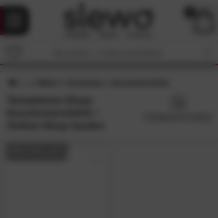
0
Möbel
Esszimmer
Esszimmerstühle
TemaHome-Shop:
Esszimmerstühle •
Online-Shop kaufen
BESTSELLER