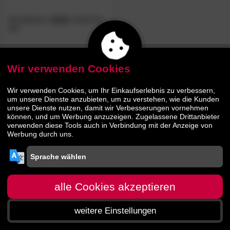
TemaHome
»Sally«
Stuhl 2er
Set
409.
00
609.
00
Wir verwenden Cookies
Wir verwenden Cookies, um Ihr Einkaufserlebnis zu verbessern,
um unsere Dienste anzubieten, um zu verstehen, wie die Kunden
unsere Dienste nutzen, damit wir Verbesserungen vornehmen
können, und um Werbung anzuzeigen. Zugelassene Drittanbieter
verwenden diese Tools auch in Verbindung mit der Anzeige von
Werbung durch uns.
alle Cookies akzeptieren
weitere Einstellungen
Startseite
Menü
Suche
Warenkorb