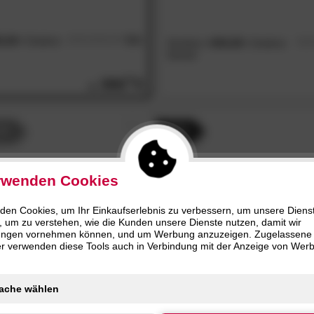
1)
)
0)
(8)
)
LID«
Outdoor
5.0
Vondom
»SOLID«
Outdoor
/5
Sessel
398.
00
ER
- 25%
rwenden Cookies
den Cookies, um Ihr Einkaufserlebnis zu verbessern, um unsere Diens
, um zu verstehen, wie die Kunden unsere Dienste nutzen, damit wir
ungen vornehmen können, und um Werbung anzuzeigen. Zugelassene
ter verwenden diese Tools auch in Verbindung mit der Anzeige von Wer
LA«
Outdoor Daybed eckig mit 4
Vondom
»SOLID«
Outdoor
n Rückenlehnen
Beistelltisch