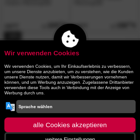
Outdoor Pflanzengefäß
Pflanzengefäß
229.
00
159.
00
319.
219.
00
00
- 20%
Wir verwenden Cookies
Wir verwenden Cookies, um Ihr Einkaufserlebnis zu verbessern,
um unsere Dienste anzubieten, um zu verstehen, wie die Kunden
unsere Dienste nutzen, damit wir Verbesserungen vornehmen
können, und um Werbung anzuzeigen. Zugelassene Drittanbieter
verwenden diese Tools auch in Verbindung mit der Anzeige von
Vondom
4.0
Vondom
»NOMA«
Mellizas
/5
Werbung durch uns.
»ROSINANTE«
Schaukelpferd
Outdoor Pflanzengefäss
295.
00
1079.
00
369.
00
alle Cookies akzeptieren
+ mehr laden
(bis hier 18 von 84)
weitere Einstellungen