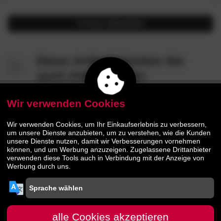
Anfrage
absenden
Diese Artikel könnten Sie
auch interessieren
Wir verwenden Cookies
BESTSELLER
- 25%
Wir verwenden Cookies, um Ihr Einkaufserlebnis zu verbessern,
um unsere Dienste anzubieten, um zu verstehen, wie die Kunden
unsere Dienste nutzen, damit wir Verbesserungen vornehmen
können, und um Werbung anzuzeigen. Zugelassene Drittanbieter
verwenden diese Tools auch in Verbindung mit der Anzeige von
Werbung durch uns.
Vondom
4.7
Vondom
4.8
/5
/5
»SOLID«
Outdoor Sessel
»SOLID«
Outdoor Beistelltisc
alle Cookies akzeptieren