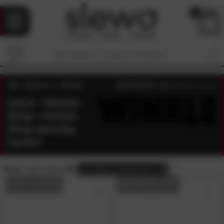
0
Marken
Winkle
4.4
/5 (
338
Bewertungen)
SALE • Winkle-
Shop • Online-
Shop günstig
kaufen
Preis:
Sale-Artikel
alle
Filter zurücksetzen
AUF LAGER
BESTSELLER