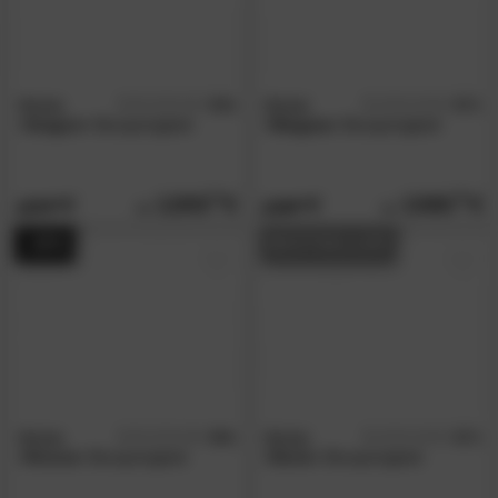
Winkle
4.4
Winkle
4.7
/5
/5
»Aragon«
Boxspringbett
»Niagara«
Boxspringbett
1205.
00
1365.
00
1879.
2159.
00
00
- 20%
BESTSELLER
Winkle
4.0
Winkle
4.7
/5
/5
»Kiruna«
Boxspringbett
»Doris«
Boxspringbett