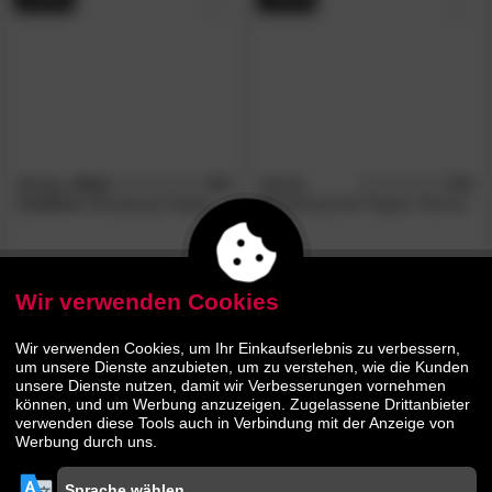
Winkle
»Phili
4.8
Winkle
5.0
/5
/5
Comfort«
Boxspring-Topper
Boxspring-Gel-Topper Samoa
68.
00
143.
00
129.
229.
90
00
Wir verwenden Cookies
- 47%
Wir verwenden Cookies, um Ihr Einkaufserlebnis zu verbessern,
um unsere Dienste anzubieten, um zu verstehen, wie die Kunden
unsere Dienste nutzen, damit wir Verbesserungen vornehmen
können, und um Werbung anzuzeigen. Zugelassene Drittanbieter
verwenden diese Tools auch in Verbindung mit der Anzeige von
Werbung durch uns.