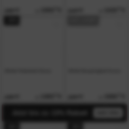
1590.
00
1420.
00
1989.
2119.
00
00
- 20%
AUF LAGER
Winkle Polsterbett Girona
Winkle Boxspringbett Kronos
1085.
00
1980.
00
1359.
2329.
00
00
Jetzt bis zu 13% Rabatt
mehr infos
- 48%
- 38%