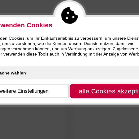
og«
Boxspringbett
Winkle
»Tuvalu«
Boxspring-
rwenden Cookies
Gel-Topper
1569.
00
den Cookies, um Ihr Einkaufserlebnis zu verbessern, um unsere Diens
429.
00
, um zu verstehen, wie die Kunden unsere Dienste nutzen, damit wir
ungen vornehmen können, und um Werbung anzuzeigen. Zugelassene
ter verwenden diese Tools auch in Verbindung mit der Anzeige von Wer
Jetzt bis zu 13% Rabatt
BESTSELLER
alle Cookies akzept
weitere Einstellungen