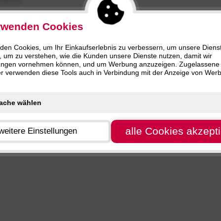
rwenden Cookies
m, 180x200 cm
den Cookies, um Ihr Einkaufserlebnis zu verbessern, um unsere Diens
, um zu verstehen, wie die Kunden unsere Dienste nutzen, damit wir
ungen vornehmen können, und um Werbung anzuzeigen. Zugelassene
ter verwenden diese Tools auch in Verbindung mit der Anzeige von Wer
alle Cookies akzept
weitere Einstellungen