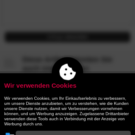
Anfrage
absenden
Diese Artikel könnten Sie
auch interessieren
Wir verwenden Cookies
BESTSELLER
BESTSELLER
Wir verwenden Cookies, um Ihr Einkaufserlebnis zu verbessern,
um unsere Dienste anzubieten, um zu verstehen, wie die Kunden
unsere Dienste nutzen, damit wir Verbesserungen vornehmen
können, und um Werbung anzuzeigen. Zugelassene Drittanbieter
verwenden diese Tools auch in Verbindung mit der Anzeige von
Werbung durch uns.