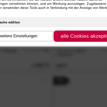
ungen vornehmen können, und um Werbung anzuzeigen. Zugelassene
ter verwenden diese Tools auch in Verbindung mit der Anzeige von Wer
alle Cookies akzept
weitere Einstellungen
L
»Tucson«
4.0
TemaHome
»Nina«
/5
Sideboard
560.
00
929.
00
- 45%