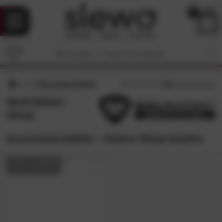
0
Esszimmerstühle
4.8
/5 (
5
Bewertungen)
Wolf Möbel-
Shop:
Esszimmerstühle • Online-Shop kaufen
AUF LAGER