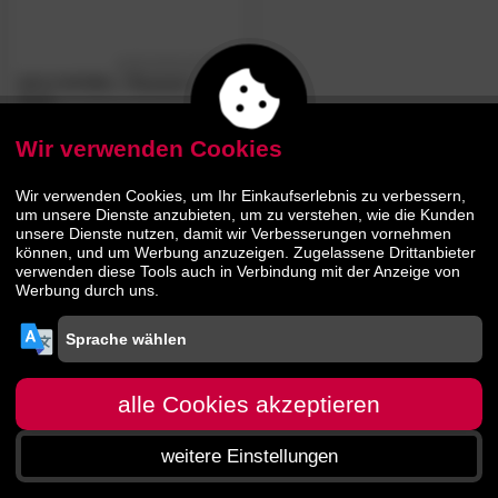
5.0
/5
WOLFMÖBEL
»Tucson«
Stuhl
Wir verwenden Cookies
104.
00
144.
90
Wir verwenden Cookies, um Ihr Einkaufserlebnis zu verbessern,
um unsere Dienste anzubieten, um zu verstehen, wie die Kunden
unsere Dienste nutzen, damit wir Verbesserungen vornehmen
können, und um Werbung anzuzeigen. Zugelassene Drittanbieter
verwenden diese Tools auch in Verbindung mit der Anzeige von
Werbung durch uns.
alle Cookies akzeptieren
weitere Einstellungen
Startseite
Menü
Suche
Warenkorb