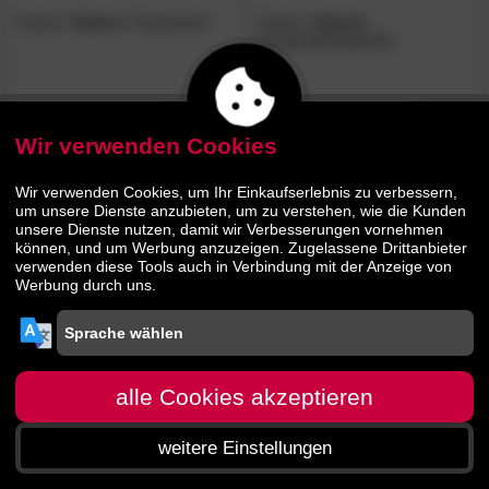
Zuiver
»Jason«
Couchtisch
Zuiver
»Jason«
Garderobenständer
239.
00
159.
00
339.
219.
00
00
Wir verwenden Cookies
BESTSELLER
Wir verwenden Cookies, um Ihr Einkaufserlebnis zu verbessern,
um unsere Dienste anzubieten, um zu verstehen, wie die Kunden
unsere Dienste nutzen, damit wir Verbesserungen vornehmen
können, und um Werbung anzuzeigen. Zugelassene Drittanbieter
verwenden diese Tools auch in Verbindung mit der Anzeige von
Werbung durch uns.
Zuiver
»Jason«
Beistelltisch
alle Cookies akzeptieren
139.
90
weitere Einstellungen
199.
00
Startseite
Menü
Suche
Warenkorb