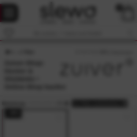
0
Filter
4.7
/5 (
7
Bewertungen)
Zuiver-Shop:
Hocker &
Sitzbänke •
Online-Shop kaufen
Bewertung:
> 3.5
alle
Filter zurücksetzen
- 49%