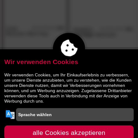
Zuiver
4.5
designline
5.0
/5
/5
Barhocker Albert Kuip
»Up-High«
Barhocker
164.
00
169.
00
319.
00
239.
00
Wir verwenden Cookies
Wir verwenden Cookies, um Ihr Einkaufserlebnis zu verbessern,
um unsere Dienste anzubieten, um zu verstehen, wie die Kunden
unsere Dienste nutzen, damit wir Verbesserungen vornehmen
können, und um Werbung anzuzeigen. Zugelassene Drittanbieter
verwenden diese Tools auch in Verbindung mit der Anzeige von
Werbung durch uns.
designline
5.0
/5
Hocker Bubbly
alle Cookies akzeptieren