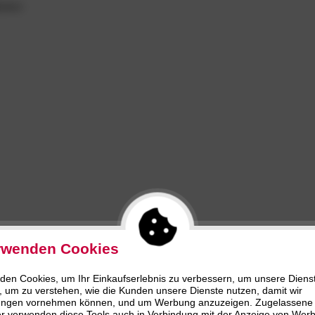
arben
rwenden Cookies
untry Kollektion:
den Cookies, um Ihr Einkaufserlebnis zu verbessern, um unsere Diens
, um zu verstehen, wie die Kunden unsere Dienste nutzen, damit wir
ungen vornehmen können, und um Werbung anzuzeigen. Zugelassene
ter verwenden diese Tools auch in Verbindung mit der Anzeige von Wer