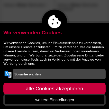
Actona
»Dima«
Barhocker I
Actona
»Dima«
Barhocker
Kunststoff
124.
90
99.
90
Wir verwenden Cookies
Wir verwenden Cookies, um Ihr Einkaufserlebnis zu verbessern,
um unsere Dienste anzubieten, um zu verstehen, wie die Kunden
unsere Dienste nutzen, damit wir Verbesserungen vornehmen
können, und um Werbung anzuzeigen. Zugelassene Drittanbieter
verwenden diese Tools auch in Verbindung mit der Anzeige von
Werbung durch uns.
Actona
»Dima«
Barhocker II
alle Cookies akzeptieren
114.
90
weitere Einstellungen
Startseite
Menü
Suche
Warenkorb