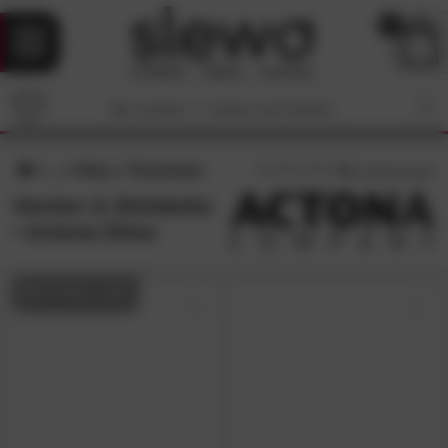
0
Dima
Esszimmer
5
/5 (
2
Bewertungen)
Hocker & Sitzbänke
• Actona Dima
BESTSELLER