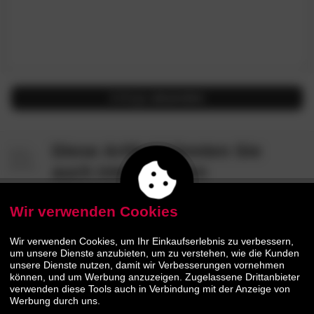
Anfrage
absenden
Diese Artikel könnten Sie
auch interessieren
Wir verwenden Cookies
- 20%
- 20%
Wir verwenden Cookies, um Ihr Einkaufserlebnis zu verbessern,
um unsere Dienste anzubieten, um zu verstehen, wie die Kunden
unsere Dienste nutzen, damit wir Verbesserungen vornehmen
können, und um Werbung anzuzeigen. Zugelassene Drittanbieter
verwenden diese Tools auch in Verbindung mit der Anzeige von
Werbung durch uns.