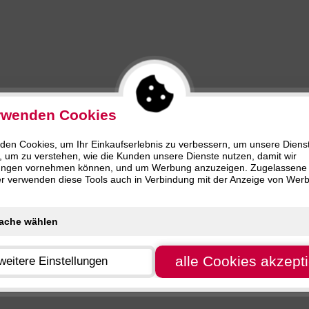
rwenden Cookies
den Cookies, um Ihr Einkaufserlebnis zu verbessern, um unsere Diens
, um zu verstehen, wie die Kunden unsere Dienste nutzen, damit wir
ungen vornehmen können, und um Werbung anzuzeigen. Zugelassene
ter verwenden diese Tools auch in Verbindung mit der Anzeige von Wer
alle Cookies akzept
weitere Einstellungen
 tolle Idee. Unternehmen ist nur zu empfehlen.