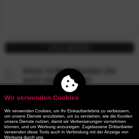
Anfrage
absenden
Diese Artikel könnten Sie
auch interessieren
Wir verwenden Cookies
Wir verwenden Cookies, um Ihr Einkaufserlebnis zu verbessern,
um unsere Dienste anzubieten, um zu verstehen, wie die Kunden
unsere Dienste nutzen, damit wir Verbesserungen vornehmen
können, und um Werbung anzuzeigen. Zugelassene Drittanbieter
verwenden diese Tools auch in Verbindung mit der Anzeige von
Werbung durch uns.